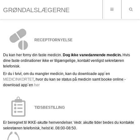
GRØNDALSLÆGERNE
RECEPTFORNYELSE
Du kan her forny din faste medicin.
Dog ikke
vanedannende medicin.
Hvis
dine faste ordinationer ikke er tilgængelige, kontakt venligst sekretæren
telefonisk.
Er du i tvivl, om du mangler medicin, kan du downloade app´en
MEDICINKORTET
, hvor du kan se status på medicin samt booke online -
download app´en
her
TIDSBESTILLING
Er beregnet til IKKE-akutte henvendelser. Vedr. akutte tider bedes du kontakte
sekretæren telefonisk, helst kl. 08:00-08:50.