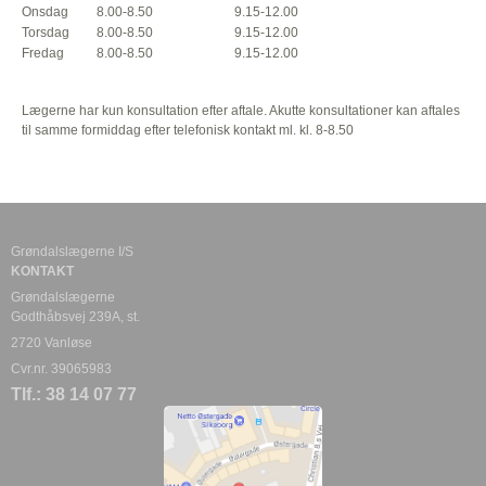
Onsdag
8.00-8.50
9.15-12.00
Torsdag
8.00-8.50
9.15-12.00
Fredag
8.00-8.50
9.15-12.00
Lægerne har kun konsultation efter aftale. Akutte konsultationer kan aftales
til samme formiddag efter telefonisk kontakt ml. kl. 8-8.50
Grøndalslægerne I/S
KONTAKT
Grøndalslægerne
Godthåbsvej 239A, st.
2720 Vanløse
Cvr.nr. 39065983
Tlf.: 38 14 07 77