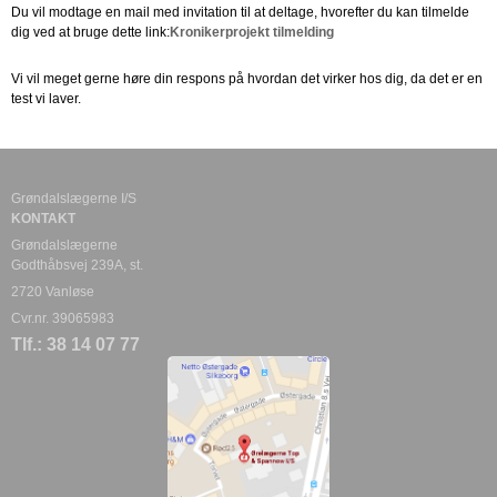
Du vil modtage en mail med invitation til at deltage, hvorefter du kan tilmelde
dig ved at bruge dette link:
Kronikerprojekt tilmelding
Vi vil meget gerne høre din respons på hvordan det virker hos dig, da det er en
test vi laver.
Grøndalslægerne I/S
KONTAKT
Grøndalslægerne
Godthåbsvej 239A, st.
2720 Vanløse
Cvr.nr. 39065983
Tlf.: 38 14 07 77